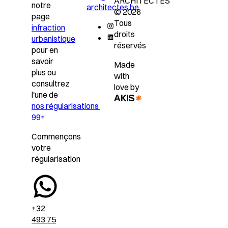
ARCHITECTES
notre
architectes.be
© 2026
page
Tous
infraction
droits
urbanistique
réservés
pour en
savoir
Made
plus ou
with
consultrez
love by
l'une de
nos régularisations
99+
Commençons
votre
régularisation
+32
493 75