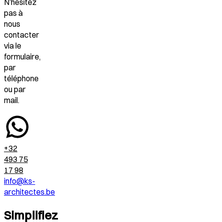
N’hésitez
pas à
nous
contacter
via le
formulaire,
par
téléphone
ou par
mail.
+32
493 75
17 98
info@ks-
architectes.be
Simplifiez