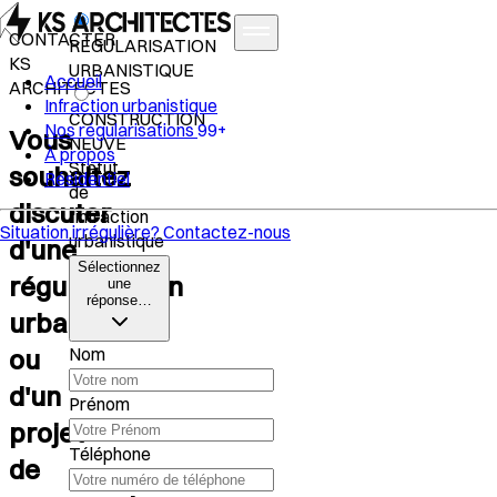
CONTACTER
RÉGULARISATION
KS
URBANISTIQUE
Accueil
ARCHITECTES
Infraction urbanistique
CONSTRUCTION
Nos régularisations
99+
Vous
NEUVE
À propos
Statut
souhaitez
Résidentiel
de
discuter
l'infraction
Situation irrégulière?
Contactez-nous
urbanistique
d'une
Sélectionnez
régularisation
une
réponse…
urbanistique
ou
Nom
d'un
Prénom
projet
Téléphone
de