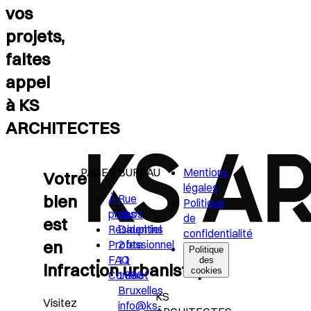
vos
projets,
faites
appel
à KS
ARCHITECTES
PAGES
BUREAU
Mentions
Votre
légales
bien
À
Rue
Politique
propos
des
de
est
Résidentiel
Dauphins
confidentialité
en
Professionnel
2 bte
Politique
FAQ
11
des
infraction urbanistique?
cookies
Contact
1080
Bruxelles
KS
Visitez
info@ks-