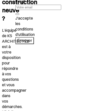
construction
Email
neuve
?
J'accepte
les
conditions
L’équipe
d'utilisation
de KS
Envoyer
ARCHITECTES
est à
votre
disposition
pour
répondre
à vos
questions
et vous
accompagner
dans
vos
démarches.