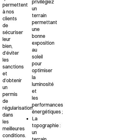
privilégiez
permettent
un
à nos
terrain
clients
permettant
de
une
sécuriser
bonne
leur
exposition
bien
,
au
d’éviter
soleil
les
pour
sanctions
optimiser
et
la
d’obtenir
luminosité
un
et
permis
les
de
performances
régularisation
énergétiques ;
dans
La
les
topographie
:
meilleures
un
conditions.
terrain