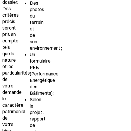
dossier.
Des
Des
photos
critères
du
précis
terrain
seront
et
pris en
de
compte
son
tels
environnement ;
que la
Un
nature
formulaire
et les
PEB
particularités
(Performance
de
Énergétique
votre
des
demande,
Bâtiments) ;
le
Selon
caractère
le
patrimonial
projet :
de
rapport
votre
de
bien