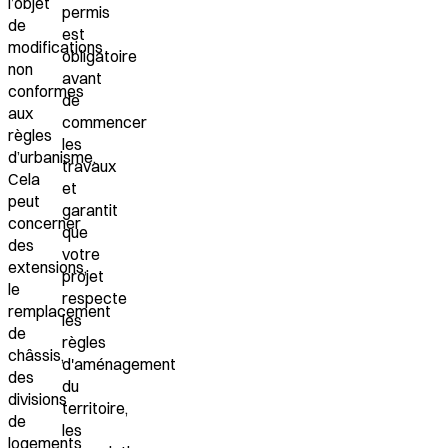
l’objet
permis
de
est
modifications
obligatoire
non
avant
conformes
de
aux
commencer
règles
les
d’urbanisme.
travaux
Cela
et
peut
garantit
concerner
que
des
votre
extensions,
projet
le
respecte
remplacement
les
de
règles
châssis,
d'aménagement
des
du
divisions
territoire,
de
les
logements