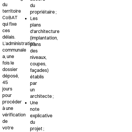
du
du
territoire
propriétaire ;
CoBAT
Les
qui fixe
plans
ces
d'architecture
délais.
(implantation,
L’administration
plans
communale
des
a, une
niveaux,
fois le
coupes,
dossier
façades)
déposé,
établis
45
par
jours
un
pour
architecte ;
procéder
Une
à une
note
vérification
explicative
de
du
votre
projet ;