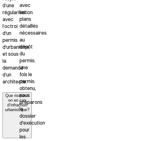
avec
d’une
les
régularisation
plans
avec
détaillés
l’octroi
nécessaires
d'un
au
permis
dépôt
d'urbanisme
du
et sous
permis.
la
Une
demande
fois le
d’un
permis
architecte.
obtenu,
nous
Que risque-t-
on en cas
préparons
d’infraction
le
urbanistique?
dossier
d'exécution
pour
les