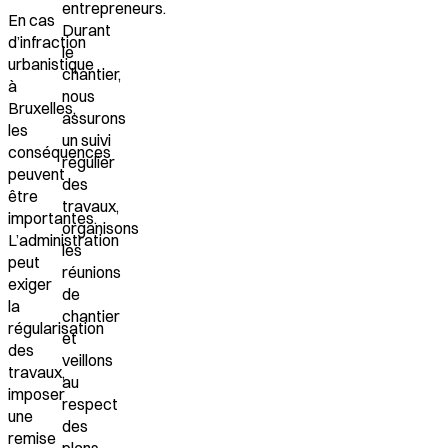
entrepreneurs.
En cas
Durant
d’infraction
le
urbanistique
chantier,
à
nous
Bruxelles,
assurons
les
un
suivi
conséquences
régulier
peuvent
des
être
travaux,
importantes.
organisons
L’administration
les
peut
réunions
exiger
de
la
chantier
régularisation
et
des
veillons
travaux
,
au
imposer
respect
une
des
remise
plans