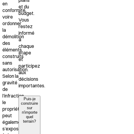
en
et du
conformité
,
budget.
voire
Vous
ordonner
restez
la
informé
démolition
à
des
chaque
éléments
étape
construits
et
sans
participez
autorisation.
aux
Selon la
décisions
gravité
importantes.
de
l’infraction,
Puis-je
le
construire
sur
propriétaire
n'importe
peut
quel
terrain?
également
s’exposer