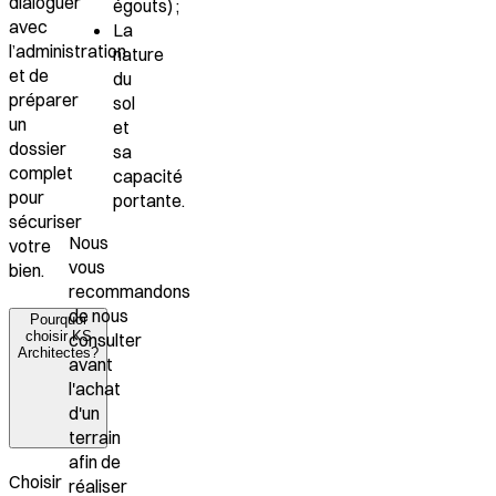
dialoguer
égouts) ;
avec
La
l’administration
nature
et de
du
préparer
sol
un
et
dossier
sa
complet
capacité
pour
portante.
sécuriser
Nous
votre
vous
bien.
recommandons
de nous
Pourquoi
choisir KS
consulter
Architectes?
avant
l'achat
d'un
terrain
afin de
Choisir
réaliser