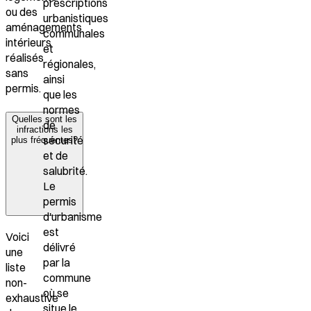
prescriptions
ou des
urbanistiques
aménagements
communales
intérieurs
et
réalisés
régionales,
sans
ainsi
permis.
que les
normes
Quelles sont les
de
infractions les
sécurité
plus fréquentes?
et de
salubrité.
Le
permis
d'urbanisme
est
Voici
délivré
une
par la
liste
commune
non-
où se
exhaustive
situe le