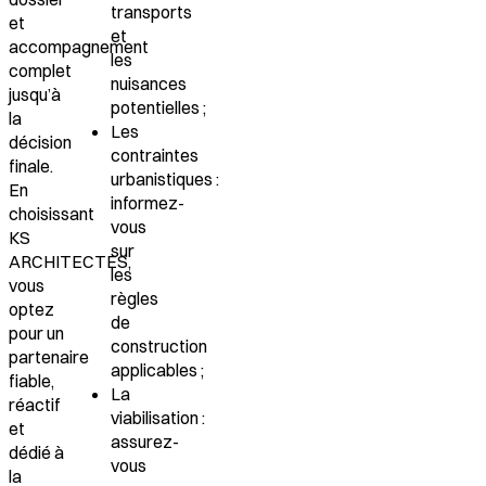
transports
et
et
accompagnement
les
complet
nuisances
jusqu’à
potentielles ;
la
Les
décision
contraintes
finale.
urbanistiques
:
En
informez-
choisissant
vous
KS
sur
ARCHITECTES,
les
vous
règles
optez
de
pour un
construction
partenaire
applicables ;
fiable,
La
réactif
viabilisation
:
et
assurez-
dédié à
vous
la