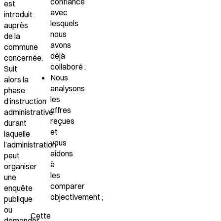
confiance
est
avec
introduit
lesquels
auprès
nous
de la
avons
commune
déjà
concernée.
collaboré ;
Suit
Nous
alors la
analysons
phase
les
d’instruction
offres
administrative,
reçues
durant
et
laquelle
vous
l’administration
aidons
peut
à
organiser
les
une
comparer
enquête
objectivement ;
publique
ou
Cette
demander