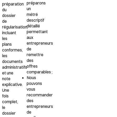
préparons
préparation
un
du
métré
dossier
descriptif
de
détaillé
régularisation
,
permettant
incluant
aux
les
entrepreneurs
plans
de
conformes,
remettre
les
des
documents
offres
administratifs
comparables ;
et une
Nous
note
pouvons
explicative.
vous
Une
recommander
fois
des
complet,
entrepreneurs
le
de
dossier