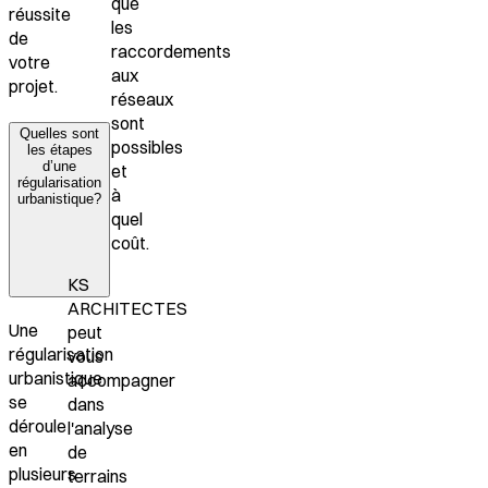
que
réussite
les
de
raccordements
votre
aux
projet.
réseaux
sont
Quelles sont
possibles
les étapes
d’une
et
régularisation
à
urbanistique?
quel
coût.
KS
ARCHITECTES
Une
peut
régularisation
vous
urbanistique
accompagner
se
dans
déroule
l'analyse
en
de
plusieurs
terrains