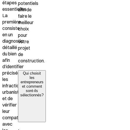
étapes
potentiels
essentielles.
afin de
La
faire le
première
meilleur
consiste
choix
en un
pour
diagnostic
votre
détaillé
projet
du bien
de
afin
construction.
d’identifier
précisément
Qui choisit
les
les
entrepreneurs
infractions
et comment
sont-ils
urbanistiques
sélectionnés?
et de
vérifier
leur
compatibilité
avec