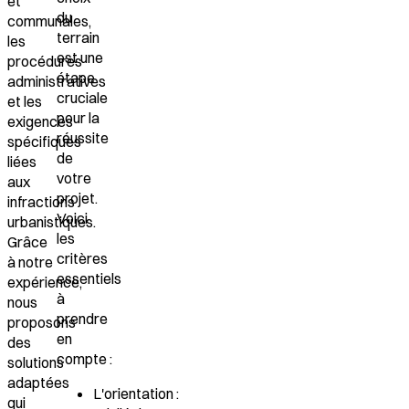
et
du
communales,
terrain
les
est une
procédures
étape
administratives
cruciale
et les
pour la
exigences
réussite
spécifiques
de
liées
votre
aux
projet.
infractions
Voici
urbanistiques.
les
Grâce
critères
à notre
essentiels
expérience,
à
nous
prendre
proposons
en
des
compte :
solutions
adaptées
L'orientation
:
qui