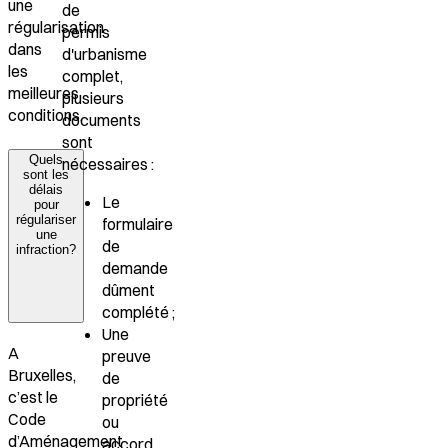
une
de
régularisation
permis
dans
d'urbanisme
les
complet,
meilleures
plusieurs
conditions.
documents
sont
Quels
nécessaires :
sont les
délais
Le
pour
régulariser
formulaire
une
de
infraction?
demande
dûment
complété ;
Une
A
preuve
Bruxelles,
de
c’est le
propriété
Code
ou
d’Aménagement
accord