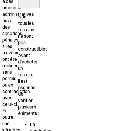
à des
amendes
administratives
Non,
ou à
tous les
des
terrains
sanctions
ne sont
pénales
pas
si les
constructibles.
travaux
Avant
ont été
d'acheter
réalisés
un
sans
terrain,
permis
il est
ou en
essentiel
contradiction
de
avec
vérifier
celui-ci.
plusieurs
En
éléments :
outre,
une
La
infraction
destination