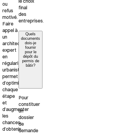
le choix
ou
final
refus
des
motivé.
entreprises.
Faire
appel à
Quels
un
documents
architecte
dois-je
fournir
expert
pour le
en
dépôt du
permis de
régularisation
bâtir?
urbanistique
permet
d’optimiser
chaque
étape
Pour
et
constituer
d’augmenter
un
les
dossier
chances
de
d’obtenir
demande