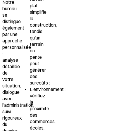
Notre
plat
bureau
simplifie
se
la
distingue
construction,
également
tandis
par une
qu'un
approche
terrain
personnalisée
en
:
pente
analyse
peut
détaillée
générer
de
des
votre
surcoûts ;
situation,
L'environnement
:
dialogue
vérifiez
avec
la
l’administration,
proximité
suivi
des
rigoureux
commerces,
du
écoles,
dossier