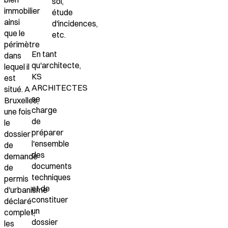
sol,
immobilier
étude
ainsi
d'incidences,
que le
etc.
périmètre
En tant
dans
qu'architecte,
lequel il
KS
est
ARCHITECTES
situé. A
se
Bruxelles,
charge
une fois
de
le
préparer
dossier
l'ensemble
de
des
demande
documents
de
techniques
permis
et de
d'urbanisme
constituer
déclaré
un
complet,
dossier
les