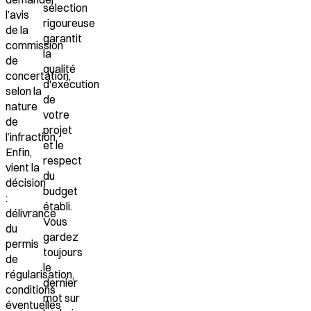
sélection
l’avis
rigoureuse
de la
garantit
commission
la
de
qualité
concertation
,
d'exécution
selon la
de
nature
votre
de
projet
l’infraction.
et le
Enfin,
respect
vient la
du
décision
budget
:
établi.
délivrance
Vous
du
gardez
permis
toujours
de
le
régularisation,
dernier
conditions
mot sur
éventuelles