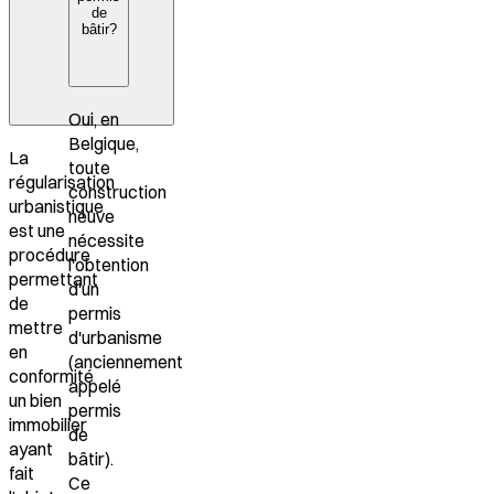
de
bâtir?
Oui, en
Belgique,
La
toute
régularisation
construction
urbanistique
neuve
est une
nécessite
procédure
l'obtention
permettant
d'un
de
permis
mettre
d'urbanisme
en
(anciennement
conformité
appelé
un bien
permis
immobilier
de
ayant
bâtir).
fait
Ce