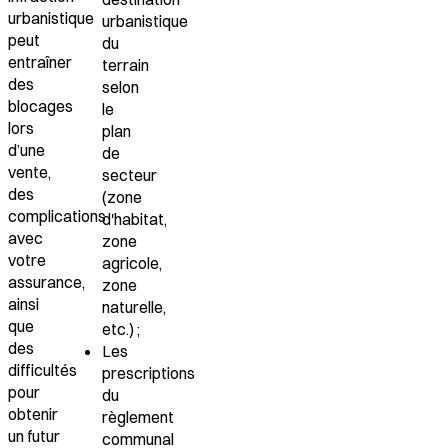
urbanistique
urbanistique
peut
du
entraîner
terrain
des
selon
blocages
le
lors
plan
d’une
de
vente
,
secteur
des
(zone
complications
d'habitat,
avec
zone
votre
agricole,
assurance,
zone
ainsi
naturelle,
que
etc.) ;
des
Les
difficultés
prescriptions
pour
du
obtenir
règlement
un futur
communal