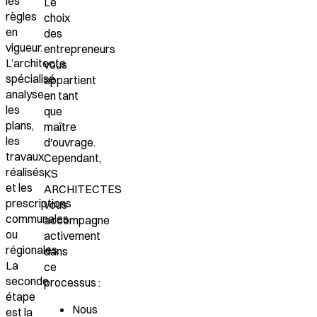
les
Le
règles
choix
en
des
vigueur.
entrepreneurs
L’architecte
vous
spécialisé
appartient
analyse
en tant
les
que
plans,
maître
les
d'ouvrage.
travaux
Cependant,
réalisés
KS
et les
ARCHITECTES
prescriptions
vous
communales
accompagne
ou
activement
régionales.
dans
La
ce
seconde
processus :
étape
Nous
est la