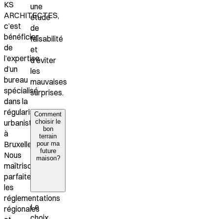
KS
une
ARCHITECTES
,
étude
c’est
de
bénéficier
faisabilité
de
et
l’expertise
d'éviter
d’un
les
bureau
mauvaises
spécialisé
surprises.
dans la
régularisation
Comment
urbanistique
choisir le
bon
à
terrain
Bruxelles
.
pour ma
future
Nous
maison?
maîtrisons
parfaitement
les
réglementations
Le
régionales
choix