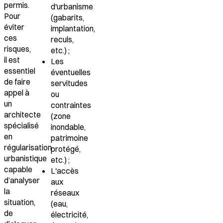
permis.
d'urbanisme
Pour
(gabarits,
éviter
implantation,
ces
reculs,
risques,
etc.) ;
il est
Les
essentiel
éventuelles
de faire
servitudes
appel à
ou
un
contraintes
architecte
(zone
spécialisé
inondable,
en
patrimoine
régularisation
protégé,
urbanistique
etc.) ;
capable
L'accès
d’analyser
aux
la
réseaux
situation,
(eau,
de
électricité,