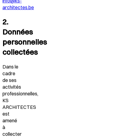
info@ks-
architectes.be
2.
Données
personnelles
collectées
Dans le
cadre
de ses
activités
professionnelles,
KS
ARCHITECTES
est
amené
à
collecter