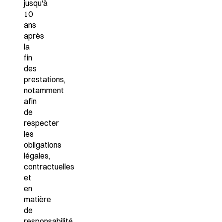
jusqu'à
10
ans
après
la
fin
des
prestations,
notamment
afin
de
respecter
les
obligations
légales,
contractuelles
et
en
matière
de
responsabilité