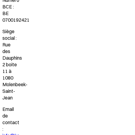
BCE :
BE
0700192421
Siège
social :
Rue
des
Dauphins
2 boite
11 à
1080
Molenbeek-
Saint-
Jean
Email
de
contact
: