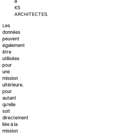
à
KS
ARCHITECTES.
Les
données
peuvent
également
être
utilisées
pour
une
mission
ultérieure,
pour
autant
qu'elle
soit
directement
liée à la
mission