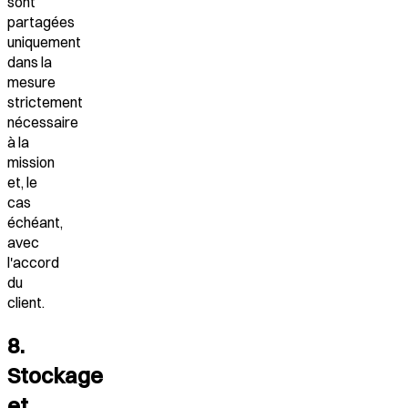
sont
partagées
uniquement
dans la
mesure
strictement
nécessaire
à la
mission
et, le
cas
échéant,
avec
l'accord
du
client.
8.
Stockage
et