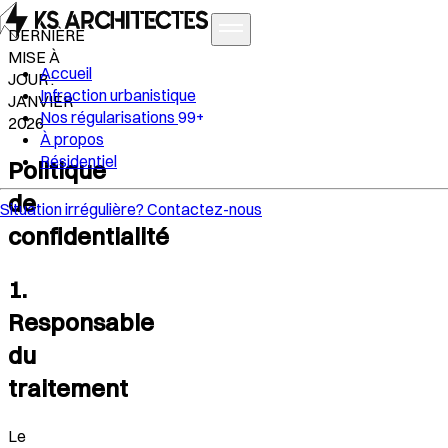
DERNIÈRE
MISE À
Accueil
JOUR :
Infraction urbanistique
JANVIER
Nos régularisations
99+
2026
À propos
Résidentiel
Politique
de
Situation irrégulière?
Contactez-nous
confidentialité
1.
Responsable
du
traitement
Le