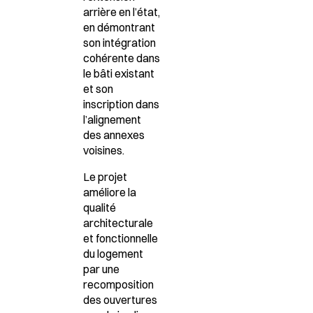
arrière en l’état
,
en démontrant
son
intégration
cohérente dans
le bâti existant
et son
inscription dans
l’alignement
des annexes
voisines.
Le projet
améliore la
qualité
architecturale
et fonctionnelle
du logement
par une
recomposition
des ouvertures