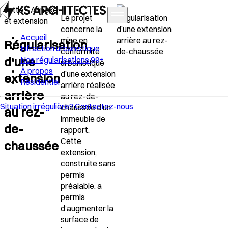
Jette –
Annexe
Le projet
et extension
concerne la
Accueil
mise en
Régularisation
Infraction urbanistique
conformité
d’une
Nos régularisations
99+
urbanistique
À propos
d’une extension
extension
Résidentiel
arrière réalisée
arrière
au rez-de-
Situation irrégulière?
Contactez-nous
chaussée
d’un
au rez-
immeuble de
de-
rapport.
Cette
chaussée
extension,
construite sans
permis
préalable, a
permis
d’
augmenter la
surface de