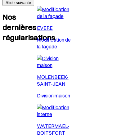
Slide suivante
Nos
dernières
EVERE
régularisations
Modification de
la façade
MOLENBEEK-
SAINT-JEAN
Division maison
WATERMAEL-
BOITSFORT