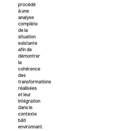
procédé
à une
analyse
complète
de la
situation
existante
afin de
démontrer
la
cohérence
des
transformations
réalisées
et leur
intégration
dans le
contexte
bâti
environnant.