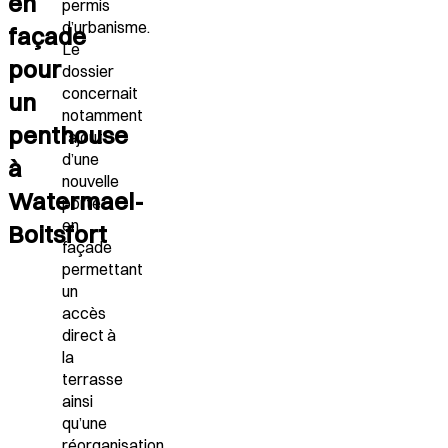
en
permis
d’urbanisme.
façade
Le
pour
dossier
concernait
un
notamment
penthouse
l’ajout
d’une
à
nouvelle
Watermael-
porte
en
Boitsfort
façade
permettant
un
accès
direct à
la
terrasse
ainsi
qu’une
réorganisation