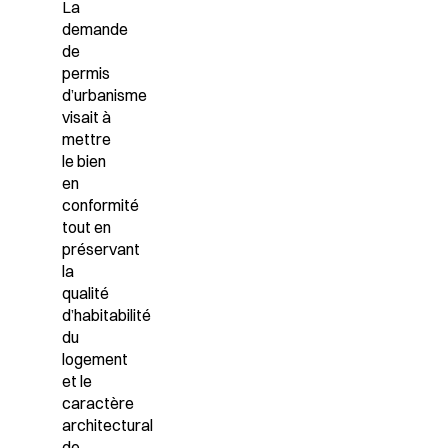
La
demande
de
permis
d’urbanisme
visait à
mettre
le bien
en
conformité
tout en
préservant
la
qualité
d’habitabilité
du
logement
et le
caractère
architectural
de