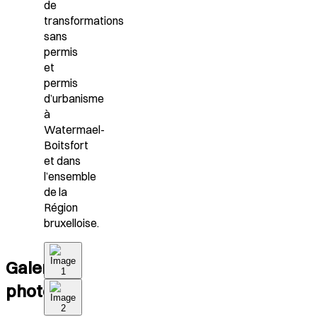
de
transformations
sans
permis
et
permis
d’urbanisme
à
Watermael-
Boitsfort
et dans
l’ensemble
de la
Région
bruxelloise.
Galerie
photo