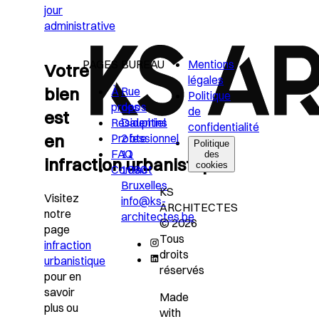
jour
administrative
PAGES
BUREAU
Mentions
Votre
légales
bien
À
Rue
Politique
propos
des
de
est
Résidentiel
Dauphins
confidentialité
en
Professionnel
2 bte
Politique
FAQ
11
des
infraction urbanistique?
cookies
Contact
1080
Bruxelles
KS
Visitez
info@ks-
ARCHITECTES
notre
architectes.be
© 2026
page
Tous
infraction
droits
urbanistique
réservés
pour en
savoir
Made
plus ou
with