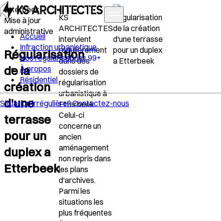
Etterbeek –
KS
Mise à jour
ARCHITECTES
administrative
Accueil
intervient
Infraction urbanistique
régulièrement
Régularisation
Nos régularisations
99+
dans des
de la
À propos
dossiers de
Résidentiel
régularisation
création
urbanistique à
d'une
Situation irrégulière?
Contactez-nous
Etterbeek.
Celui-ci
terrasse
concerne un
pour un
ancien
aménagement
duplex a
non repris dans
Etterbeek
les plans
d'archives.
Parmi les
situations les
plus fréquentes