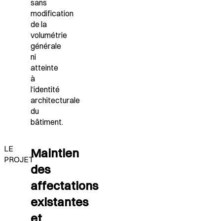
sans
modification
de la
volumétrie
générale
ni
atteinte
à
l’identité
architecturale
du
bâtiment.
LE
Maintien
PROJET
des
affectations
existantes
et