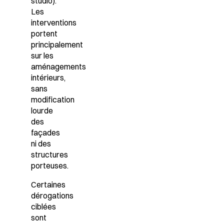
studio).
Les
interventions
portent
principalement
sur les
aménagements
intérieurs,
sans
modification
lourde
des
façades
ni des
structures
porteuses.
Certaines
dérogations
ciblées
sont