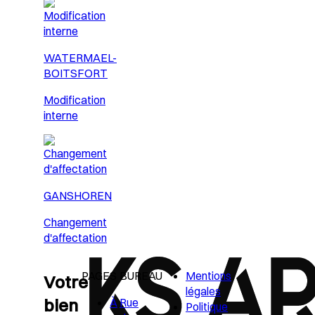
WATERMAEL-
BOITSFORT
Modification
interne
GANSHOREN
Changement
d'affectation
PAGES
BUREAU
Mentions
Votre
légales
bien
À
Rue
Politique