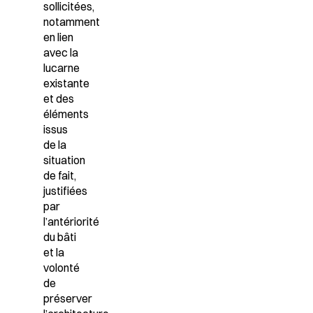
sollicitées,
notamment
en lien
avec la
lucarne
existante
et des
éléments
issus
de la
situation
de fait,
justifiées
par
l’antériorité
du bâti
et la
volonté
de
préserver