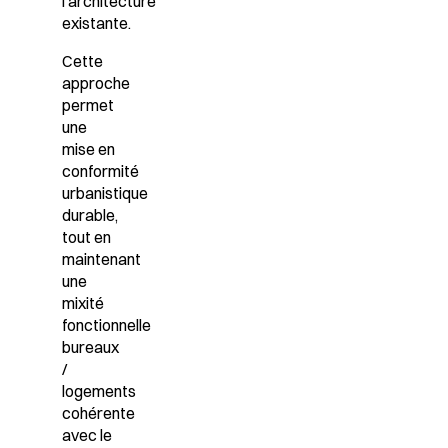
l’architecture
existante.
Cette
approche
permet
une
mise en
conformité
urbanistique
durable,
tout en
maintenant
une
mixité
fonctionnelle
bureaux
/
logements
cohérente
avec le