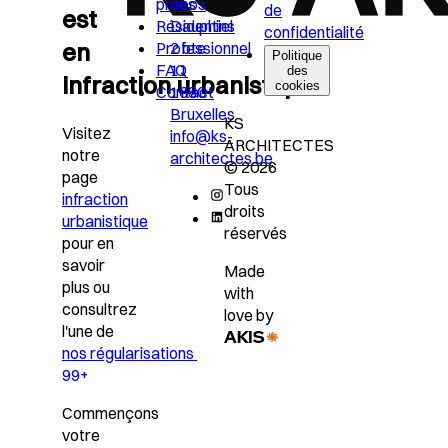
propos
des
de
est
Résidentiel
Dauphins
confidentialité
en
Professionnel
2 bte
Politique
FAQ
11
des
infraction urbanistique?
cookies
Contact
1080
Bruxelles
KS
Visitez
info@ks-
ARCHITECTES
notre
architectes.be
© 2026
page
Tous
infraction
droits
urbanistique
réservés
pour en
savoir
Made
plus ou
with
consultrez
love by
l'une de
nos régularisations
99+
Commençons
votre