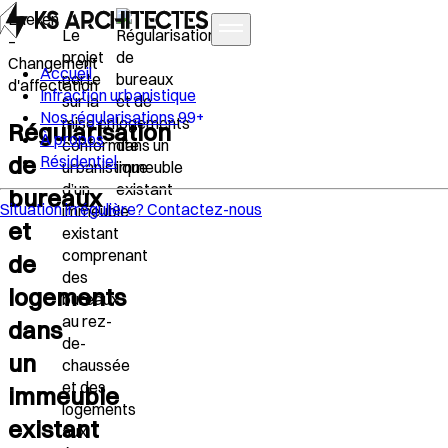
Laeken
Le
–
projet
Changement
Accueil
porte
d'affectation
Infraction urbanistique
sur la
Nos régularisations
99+
mise en
Régularisation
À propos
conformité
de
Résidentiel
urbanistique
d’un
bureaux
Situation irrégulière?
Contactez-nous
immeuble
et
existant
comprenant
de
des
logements
bureaux
au rez-
dans
de-
un
chaussée
et des
immeuble
logements
existant
aux