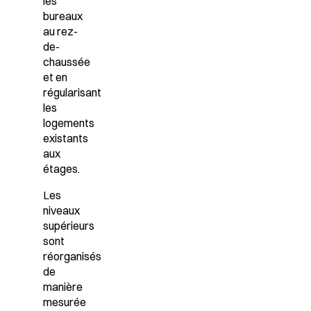
les
bureaux
au rez-
de-
chaussée
et en
régularisant
les
logements
existants
aux
étages.
Les
niveaux
supérieurs
sont
réorganisés
de
manière
mesurée