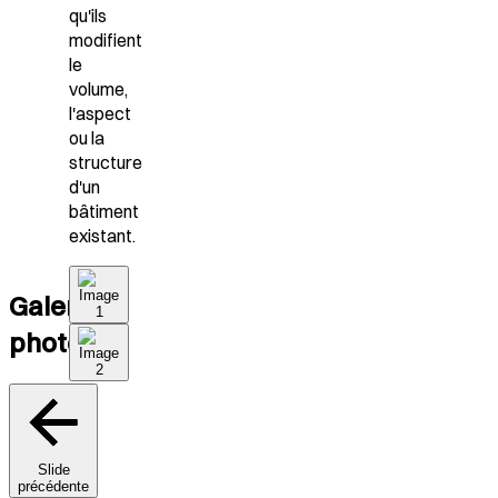
qu'ils
modifient
le
volume,
l'aspect
ou la
structure
d'un
bâtiment
existant.
Galerie
photo
Slide
précédente