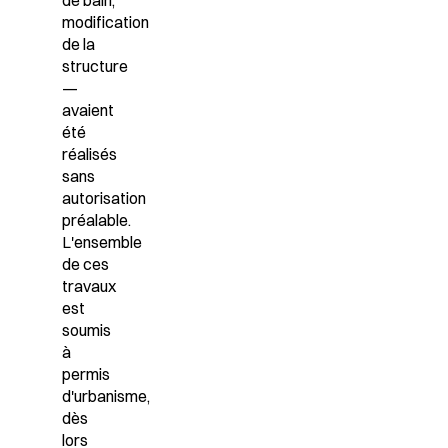
modification
de la
structure
—
avaient
été
réalisés
sans
autorisation
préalable.
L'ensemble
de ces
travaux
est
soumis
à
permis
d'urbanisme,
dès
lors