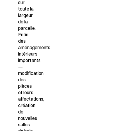
sur
toute la
largeur
de la
parcelle.
Enfin,
des
aménagements
intérieurs
importants
—
modification
des
pièces
et leurs
affectations,
création
de
nouvelles
salles
de bain,