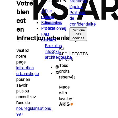
PAGES
BUREAU
Mentions
Votre
légales
bien
À
Rue
Politique
propos
des
de
est
Résidentiel
Dauphins
confidentialité
en
Professionnel
2 bte
Politique
FAQ
11
des
infraction urbanistique?
cookies
Contact
1080
Bruxelles
KS
Visitez
info@ks-
ARCHITECTES
notre
architectes.be
© 2026
page
Tous
infraction
droits
urbanistique
réservés
pour en
savoir
Made
plus ou
with
consultrez
love by
l'une de
nos régularisations
99+