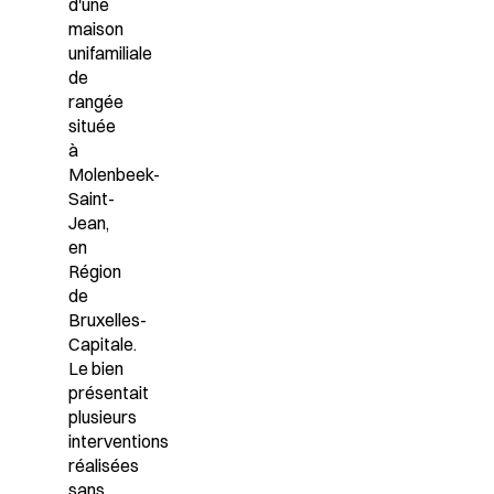
d'une
maison
unifamiliale
de
rangée
située
à
Molenbeek-
Saint-
Jean,
en
Région
de
Bruxelles-
Capitale.
Le bien
présentait
plusieurs
interventions
réalisées
sans