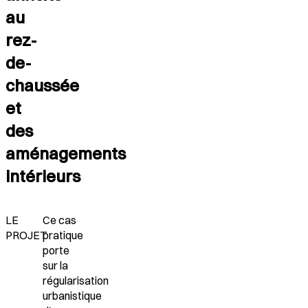
au
rez-
de-
chaussée
et
des
aménagements
intérieurs
LE
Ce cas
PROJET
pratique
porte
sur la
régularisation
urbanistique