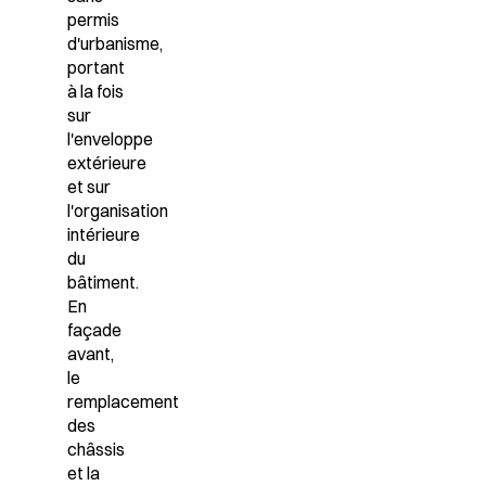
permis
d'urbanisme,
portant
à la fois
sur
l'enveloppe
extérieure
et sur
l'organisation
intérieure
du
bâtiment.
En
façade
avant,
le
remplacement
des
châssis
et la