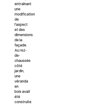
entraînant
une
modification
de
l'aspect
et des
dimensions
de la
façade.
Au rez-
de-
chaussée
côté
jardin,
une
véranda
en
bois
avait
été
construite