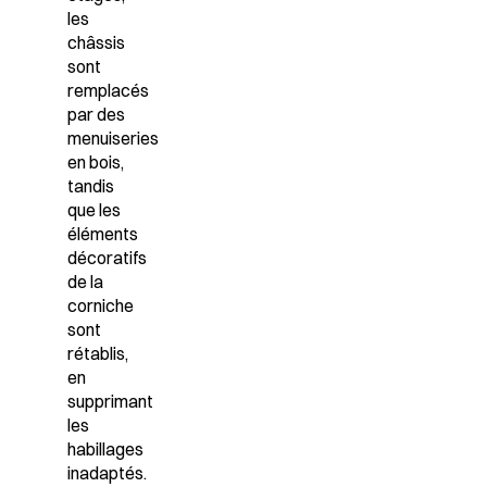
les
châssis
sont
remplacés
par des
menuiseries
en bois,
tandis
que les
éléments
décoratifs
de la
corniche
sont
rétablis,
en
supprimant
les
habillages
inadaptés.