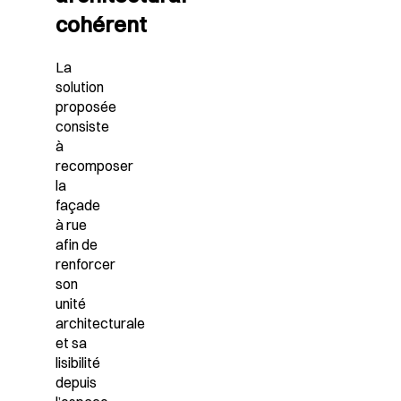
cohérent
La
solution
proposée
consiste
à
recomposer
la
façade
à rue
afin de
renforcer
son
unité
architecturale
et sa
lisibilité
depuis