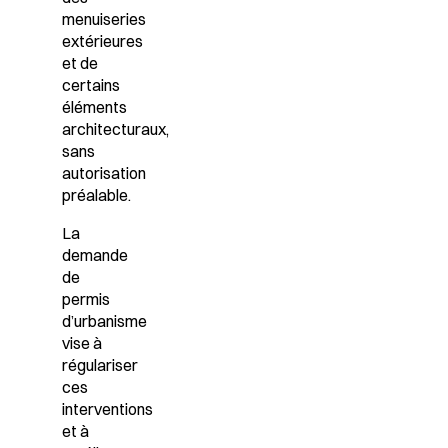
menuiseries
extérieures
et de
certains
éléments
architecturaux,
sans
autorisation
préalable.
La
demande
de
permis
d’urbanisme
vise à
régulariser
ces
interventions
et à