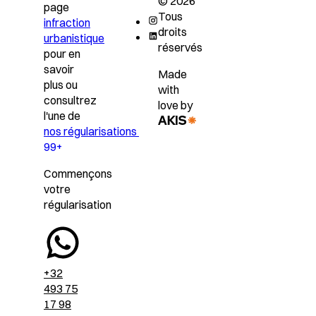
© 2026
page
Tous
infraction
droits
urbanistique
réservés
pour en
savoir
Made
plus ou
with
consultrez
love by
l'une de
nos régularisations
99+
Commençons
votre
régularisation
+32
493 75
17 98