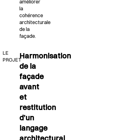
améliorer
la
cohérence
architecturale
de la
façade.
LE
Harmonisation
PROJET
de la
façade
avant
et
restitution
d’un
langage
architectural