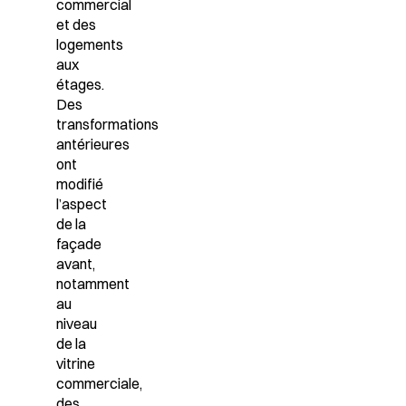
commercial
et des
logements
aux
étages.
Des
transformations
antérieures
ont
modifié
l’aspect
de la
façade
avant,
notamment
au
niveau
de la
vitrine
commerciale,
des