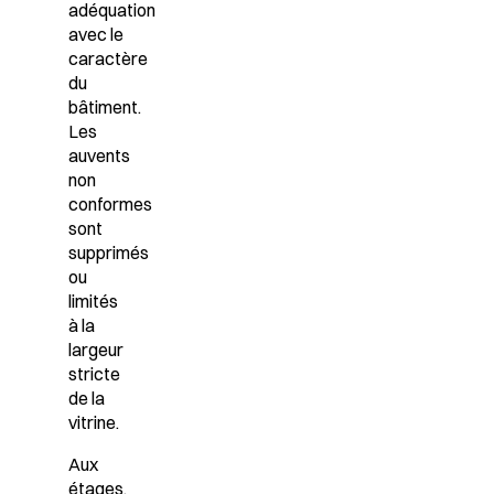
adéquation
avec le
caractère
du
bâtiment.
Les
auvents
non
conformes
sont
supprimés
ou
limités
à la
largeur
stricte
de la
vitrine.
Aux
étages,