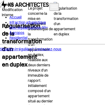
Laeken –
Le projet
Modification
concerne la
interne
Accueil
mise en
Infraction urbanistique
conformité
Régularisation
Nos régularisations
99+
urbanistique de
de la
À propos
la
Résidentiel
transformation
transformation
d’un
d’un
Situation irrégulière?
Contactez-nous
appartement
en duplex,
appartement
réalisée aux
en duplex
deux derniers
niveaux d’un
immeuble de
rapport.
Initialement
composé d’un
appartement
situé au dernier