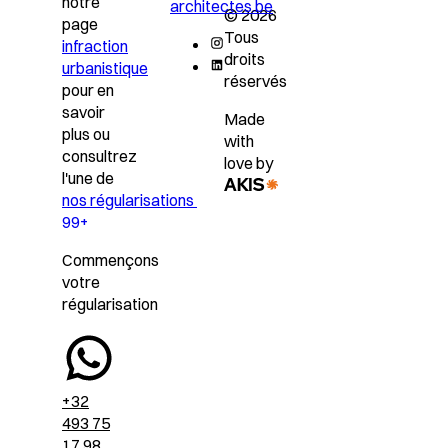
notre
architectes.be
© 2026
page
Tous
infraction
droits
urbanistique
réservés
pour en
savoir
Made
plus ou
with
consultrez
love by
l'une de
nos régularisations
99+
Commençons
votre
régularisation
+32
493 75
17 98