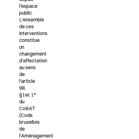
l'espace
public.
L'ensemble
de ces
interventions
constitue
un
changement
d'affectation
au sens
de
l'article
98,
§1er, 1°
du
CoBAT
(Code
bruxellois
de
l'Aménagement