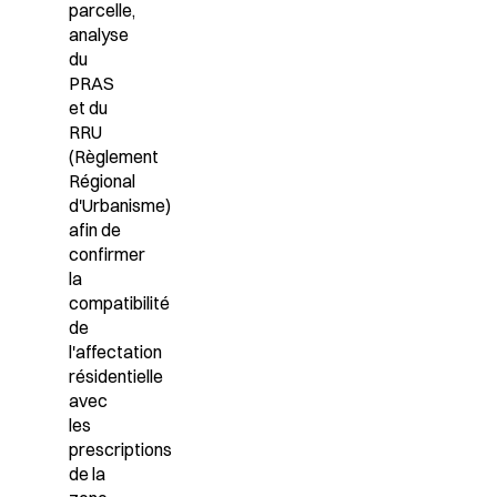
parcelle,
analyse
du
PRAS
et du
RRU
(Règlement
Régional
d'Urbanisme)
afin de
confirmer
la
compatibilité
de
l'affectation
résidentielle
avec
les
prescriptions
de la