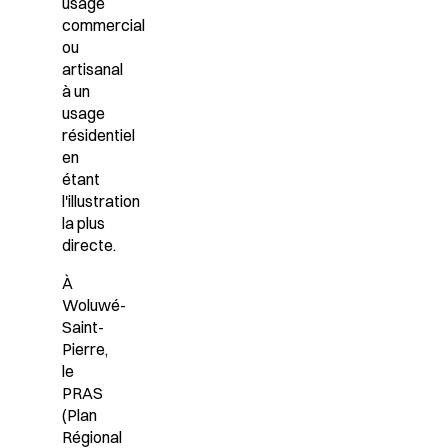
usage
commercial
ou
artisanal
à un
usage
résidentiel
en
étant
l'illustration
la plus
directe.
À
Woluwé-
Saint-
Pierre,
le
PRAS
(Plan
Régional