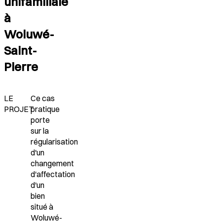
unifamiliale
à
Woluwé-
Saint-
Pierre
LE
Ce cas
PROJET
pratique
porte
sur la
régularisation
d'un
changement
d'affectation
d'un
bien
situé à
Woluwé-