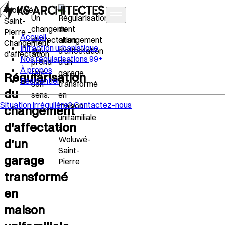
Woluwé-
Un
Saint-
changement
Pierre –
Accueil
d'affectation
Changement
Infraction urbanistique
qui
d'affectation
Nos régularisations
99+
prend
À propos
tout
Régularisation
Résidentiel
son
du
sens.
Situation irrégulière?
Contactez-nous
changement
d'affectation
d'un
garage
transformé
en
maison