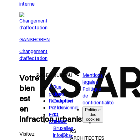
interne
GANSHOREN
Changement
d'affectation
PAGES
BUREAU
Mentions
Votre
légales
bien
À
Rue
Politique
propos
des
de
est
Résidentiel
Dauphins
confidentialité
en
Professionnel
2 bte
Politique
FAQ
11
des
infraction urbanistique?
cookies
Contact
1080
Bruxelles
KS
Visitez
info@ks-
ARCHITECTES