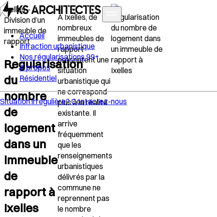
Ixelles –
À Ixelles, de
Division d’un
nombreux
immeuble de
Accueil
immeubles de
rapport
Infraction urbanistique
rapport
Nos régularisations
99+
présentent une
Regularisation
À propos
situation
du
Résidentiel
urbanistique qui
ne correspond
nombre
Situation irrégulière?
Contactez-nous
plus à la réalité
de
existante.
Il
arrive
logement
fréquemment
dans un
que les
renseignements
immeuble
urbanistiques
de
délivrés par la
commune ne
rapport à
reprennent pas
Ixelles
le nombre