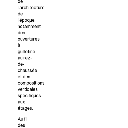
de
l’architecture
de
l’époque,
notamment
des
ouvertures
à
guillotine
au rez-
de-
chaussée
et des
compositions
verticales
spécifiques
aux
étages.
Au fil
des