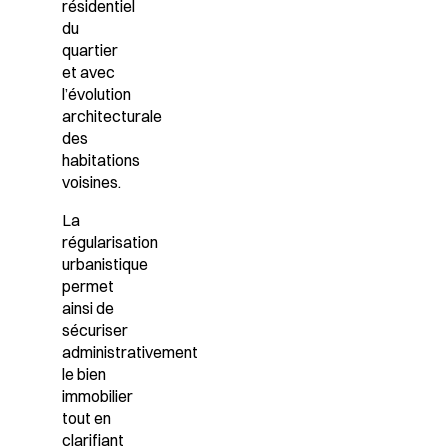
résidentiel
du
quartier
et avec
l’évolution
architecturale
des
habitations
voisines.
La
régularisation
urbanistique
permet
ainsi de
sécuriser
administrativement
le bien
immobilier
tout en
clarifiant