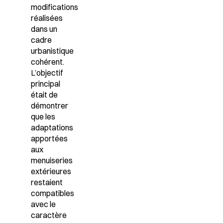
modifications
réalisées
dans un
cadre
urbanistique
cohérent.
L’objectif
principal
était de
démontrer
que les
adaptations
apportées
aux
menuiseries
extérieures
restaient
compatibles
avec le
caractère