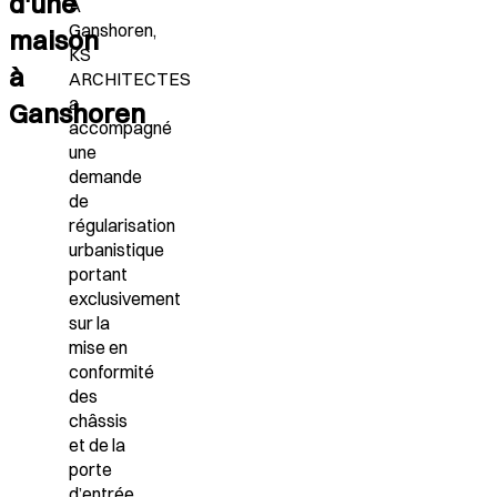
d'une
À
Ganshoren,
maison
KS
à
ARCHITECTES
a
Ganshoren
accompagné
une
demande
de
régularisation
urbanistique
portant
exclusivement
sur la
mise en
conformité
des
châssis
et de la
porte
d’entrée