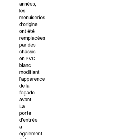
années,
les
menuiseries
d’origine
ont été
remplacées
par des
châssis
en PVC
blanc
modifiant
l’apparence
de la
façade
avant.
La
porte
d’entrée
a
également