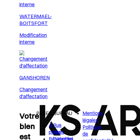
WATERMAEL-
BOITSFORT
Modification
interne
GANSHOREN
Changement
d'affectation
PAGES
BUREAU
Mentions
Votre
légales
bien
À
Rue
Politique
propos
des
de
est
Résidentiel
Dauphins