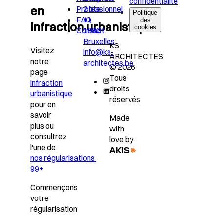
confidentialité
en
Professionnel
2 bte
Politique
FAQ
11
des
infraction urbanistique?
cookies
Contact
1080
Bruxelles
KS
Visitez
info@ks-
ARCHITECTES
notre
architectes.be
© 2026
page
Tous
infraction
droits
urbanistique
réservés
pour en
savoir
Made
plus ou
with
consultrez
love by
l'une de
nos régularisations
99+
Commençons
votre
régularisation