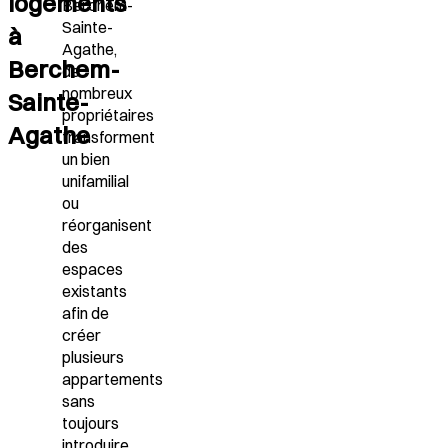
logements
Berchem-
Sainte-
à
Agathe,
Berchem-
de
nombreux
Sainte-
propriétaires
Agathe
transforment
un bien
unifamilial
ou
réorganisent
des
espaces
existants
afin de
créer
plusieurs
appartements
sans
toujours
introduire