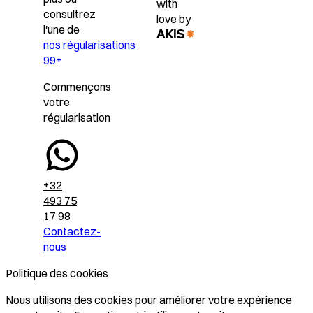
with
consultrez
love by
l'une de
nos régularisations
99+
Commençons
votre
régularisation
+32
493 75
17 98
Contactez-
nous
Politique des cookies
Nous utilisons des cookies pour améliorer votre expérience