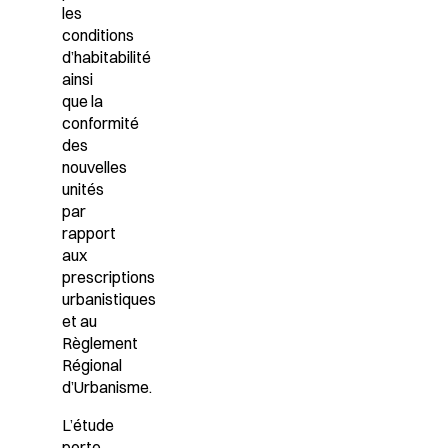
les
conditions
d’habitabilité
ainsi
que la
conformité
des
nouvelles
unités
par
rapport
aux
prescriptions
urbanistiques
et au
Règlement
Régional
d’Urbanisme.
L’étude
porte